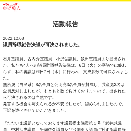
活動報告
2022.12.08
議員辞職勧告決議が可決されました。
石井寛議員、古内秀宣議員、小沢弘議員、飯田恵議員より提出され
た、私たち4人への議員辞職勧告決議は、6日（火）の審議では終わ
らず、私の審議は昨日7日（水）に行われ、賛成多数で可決されまし
た。
無所属（自民系）8名全員と公明党3名全員が賛成し、共産党3名は
全員反対しましたが、もともと数で負けておりますので、出された
ら可決されるのは当然です。
発言する機会を与えられるか不安でしたが、認められましたので、
下記を述べさせていただきました。
『ただいま議題となっております議員提出議案第５号「武井誠議
員、中村拡史議員、平瀬敬久議員及び弓削勇人議員に対する議員辞