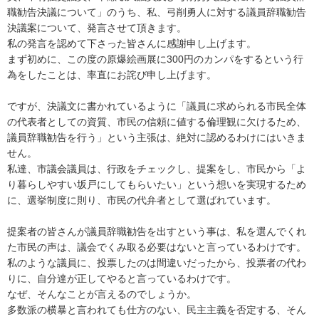
職勧告決議について」のうち、私、弓削勇人に対する議員辞職勧告
決議案について、発言させて頂きます。
私の発言を認めて下さった皆さんに感謝申し上げます。
まず初めに、この度の原爆絵画展に300円のカンパをするという行
為をしたことは、率直にお詫び申し上げます。
ですが、決議文に書かれているように「議員に求められる市民全体
の代表者としての資質、市民の信頼に値する倫理観に欠けるため、
議員辞職勧告を行う」という主張は、絶対に認めるわけにはいきま
せん。
私達、市議会議員は、行政をチェックし、提案をし、市民から「よ
り暮らしやすい坂戸にしてもらいたい」という想いを実現するため
に、選挙制度に則り、市民の代弁者として選ばれています。
提案者の皆さんが議員辞職勧告を出すという事は、私を選んでくれ
た市民の声は、議会でくみ取る必要はないと言っているわけです。
私のような議員に、投票したのは間違いだったから、投票者の代わ
りに、自分達が正してやると言っているわけです。
なぜ、そんなことが言えるのでしょうか。
多数派の横暴と言われても仕方のない、民主主義を否定する、そん